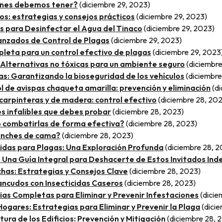
ones debemos tener?
(diciembre 29, 2023)
os: estrategias y consejos prácticos
(diciembre 29, 2023)
s para Desinfectar el Agua del Tinaco
(diciembre 29, 2023)
vanzados de Control de Plagas
(diciembre 29, 2023)
leta para un control efectivo de plagas
(diciembre 29, 2023
 Alternativas no tóxicas para un ambiente seguro
(diciembre
s: Garantizando la bioseguridad de los vehículos
(diciembre
l de avispas chaqueta amarilla: prevención y eliminación
(d
carpinteras y de madera: control efectivo
(diciembre 28, 20
s infalibles que debes probar
(diciembre 28, 2023)
o combatirlas de forma efectiva?
(diciembre 28, 2023)
hinches de cama?
(diciembre 28, 2023)
cidas para Plagas: Una Exploración Profunda
(diciembre 28, 
Una Guía Integral para Deshacerte de Estos Invitados In
has: Estrategias y Consejos Clave
(diciembre 28, 2023)
ncudos con Insecticidas Caseros
(diciembre 28, 2023)
ias Completas para Eliminar y Prevenir Infestaciones
(dicie
ogares: Estrategias para Eliminar y Prevenir la Plaga
(dici
tura de los Edificios: Prevención y Mitigación
(diciembre 28, 