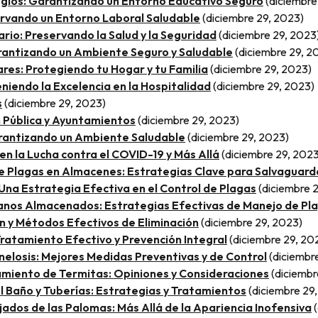
legios: Garantizando un Entorno Educativo Seguro
(diciembre
ervando un Entorno Laboral Saludable
(diciembre 29, 2023)
ario: Preservando la Salud y la Seguridad
(diciembre 29, 2023
rantizando un Ambiente Seguro y Saludable
(diciembre 29, 2
ares: Protegiendo tu Hogar y tu Familia
(diciembre 29, 2023)
niendo la Excelencia en la Hospitalidad
(diciembre 29, 2023)
s
(diciembre 29, 2023)
n Pública y Ayuntamientos
(diciembre 29, 2023)
arantizando un Ambiente Saludable
(diciembre 29, 2023)
en la Lucha contra el COVID-19 y Más Allá
(diciembre 29, 2023
e Plagas en Almacenes: Estrategias Clave para Salvaguard
na Estrategia Efectiva en el Control de Plagas
(diciembre 
ranos Almacenados: Estrategias Efectivas de Manejo de Pl
n y Métodos Efectivos de Eliminación
(diciembre 29, 2023)
ratamiento Efectivo y Prevención Integral
(diciembre 29, 20
elosis: Mejores Medidas Preventivas y de Control
(diciembr
tamiento de Termitas: Opiniones y Consideraciones
(diciembr
l Baño y Tuberías: Estrategias y Tratamientos
(diciembre 29
os de las Palomas: Más Allá de la Apariencia Inofensiva