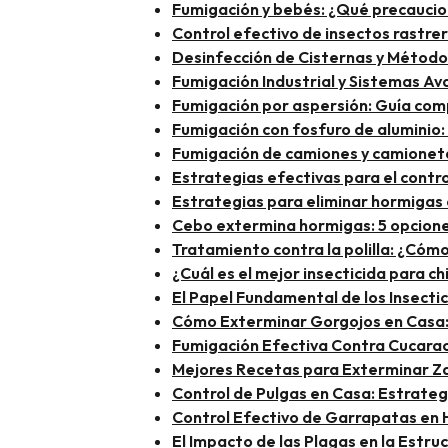
Fumigación y bebés: ¿Qué precauci
Control efectivo de insectos rastrer
Desinfección de Cisternas y Método
Fumigación Industrial y Sistemas A
Fumigación por aspersión: Guía comp
Fumigación con fosfuro de aluminio:
Fumigación de camiones y camioneta
Estrategias efectivas para el contro
Estrategias para eliminar hormigas 
Cebo extermina hormigas: 5 opcione
Tratamiento contra la polilla: ¿Cóm
¿Cuál es el mejor insecticida para c
El Papel Fundamental de los Insecti
Cómo Exterminar Gorgojos en Casa: 
Fumigación Efectiva Contra Cucarac
Mejores Recetas para Exterminar Za
Control de Pulgas en Casa: Estrateg
Control Efectivo de Garrapatas en H
El Impacto de las Plagas en la Estruc