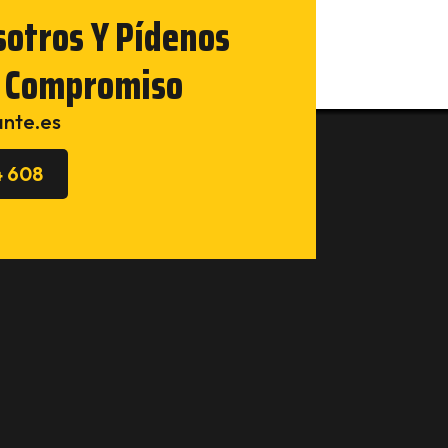
sotros Y Pídenos
n Compromiso
ante.es
4 608