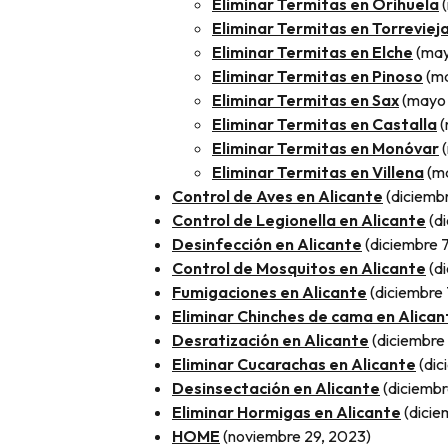
Eliminar Termitas en Orihuela
Eliminar Termitas en Torreviej
Eliminar Termitas en Elche
(may
Eliminar Termitas en Pinoso
(m
Eliminar Termitas en Sax
(mayo 
Eliminar Termitas en Castalla
(
Eliminar Termitas en Monóvar
Eliminar Termitas en Villena
(m
Control de Aves en Alicante
(diciemb
Control de Legionella en Alicante
(d
Desinfección en Alicante
(diciembre 
Control de Mosquitos en Alicante
(d
Fumigaciones en Alicante
(diciembre 
Eliminar Chinches de cama en Alican
Desratización en Alicante
(diciembre
Eliminar Cucarachas en Alicante
(dic
Desinsectación en Alicante
(diciembr
Eliminar Hormigas en Alicante
(dicie
HOME
(noviembre 29, 2023)