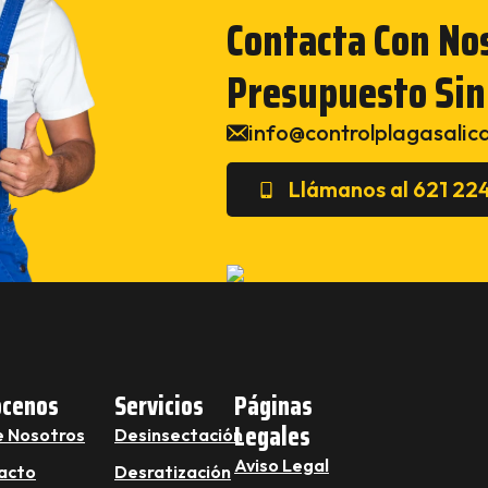
Contacta Con No
Presupuesto Si
info@controlplagasalic
Llámanos al 621 22
ócenos
Servicios
Páginas
Legales
e Nosotros
Desinsectación
Aviso Legal
acto
Desratización