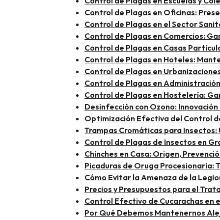
Control de Plagas en Escuelas y Co
Control de Plagas en Oficinas: Pres
Control de Plagas en el Sector Sanit
Control de Plagas en Comercios: Ga
Control de Plagas en Casas Particul
Control de Plagas en Hoteles: Mante
Control de Plagas en Urbanizacione
Control de Plagas en Administració
Control de Plagas en Hostelería: G
Desinfección con Ozono: Innovación 
Optimización Efectiva del Control d
Trampas Cromáticas para Insectos: U
Control de Plagas de Insectos en G
Chinches en Casa: Origen, Prevenció
Picaduras de Oruga Procesionaria: T
Cómo Evitar la Amenaza de la Legion
Precios y Presupuestos para el Tra
Control Efectivo de Cucarachas en e
Por Qué Debemos Mantenernos Alejad