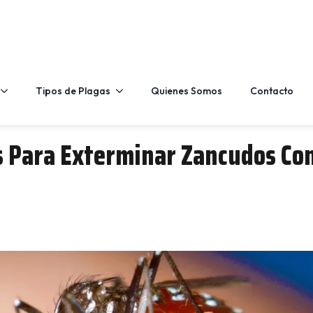
C. del Teatro, 46, 03001 Alicante (Alacant), A
Tipos de Plagas
Quienes Somos
Contacto
 Para Exterminar Zancudos Con