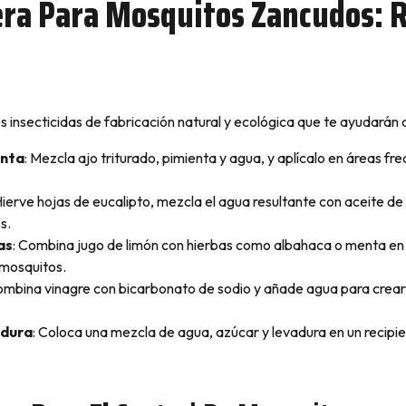
ra Para Mosquitos Zancudos: 
 insecticidas de fabricación natural y ecológica que te ayudarán 
enta
: Mezcla ajo triturado, pimienta y agua, y aplícalo en áreas f
Hierve hojas de eucalipto, mezcla el agua resultante con aceite de
s.
as
: Combina jugo de limón con hierbas como albahaca o menta en u
 mosquitos.
ombina vinagre con bicarbonato de sodio y añade agua para crear
adura
: Coloca una mezcla de agua, azúcar y levadura en un recipi