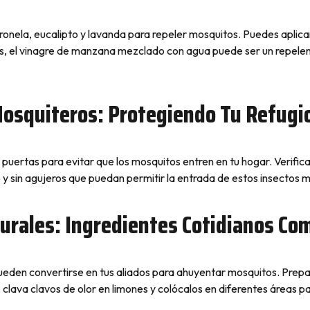
tronela, eucalipto y lavanda para repeler mosquitos. Puedes aplicar
s, el vinagre de manzana mezclado con agua puede ser un repelen
Mosquiteros: Protegiendo Tu Refugi
puertas para evitar que los mosquitos entren en tu hogar. Verific
y sin agujeros que puedan permitir la entrada de estos insectos m
turales: Ingredientes Cotidianos C
r pueden convertirse en tus aliados para ahuyentar mosquitos. Pre
, clava clavos de olor en limones y colócalos en diferentes áreas 