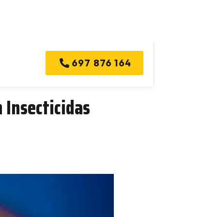
licante, España
info@controlplagasalicante.es
697 876 164
 Insecticidas