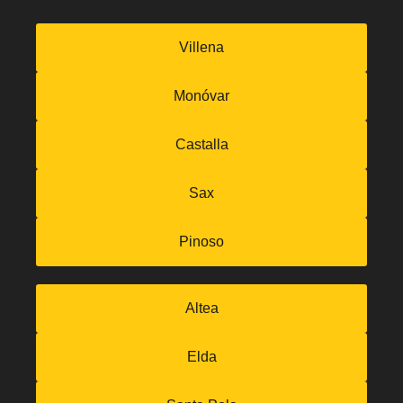
Villena
Monóvar
Castalla
Sax
Pinoso
Altea
Elda