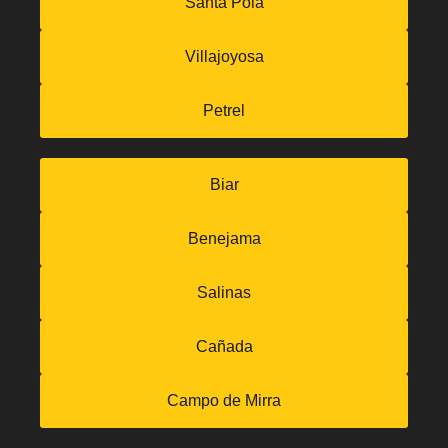
Santa Pola
Villajoyosa
Petrel
Biar
Benejama
Salinas
Cañada
Campo de Mirra