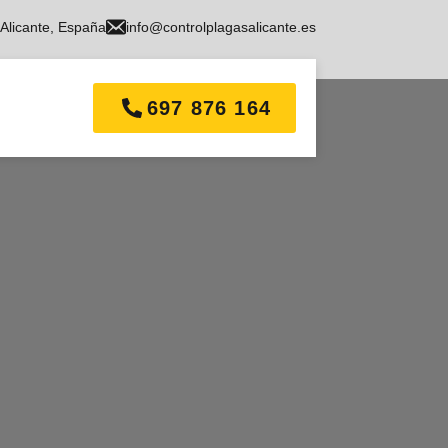
, Alicante, España
info@controlplagasalicante.es
697 876 164