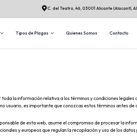
C. del Teatro, 46, 03001 Alicante (Alacant), A
Tipos de Plagas
Quienes Somos
Contacto
oda la información relativa a los términos y condiciones legales qu
o usuario, es importante que conozcas estos términos antes de c
le de esta web, asume el compromiso de procesar la informaci
acionales y europeos que regulan la recopilación y uso de los datos