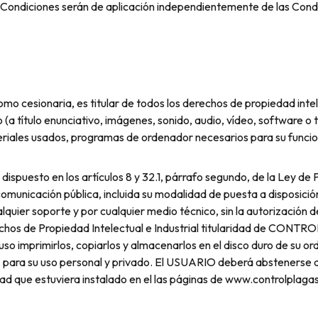
s Condiciones serán de aplicación independientemente de las Cond
ionaria, es titular de todos los derechos de propiedad intelect
(a título enunciativo, imágenes, sonido, audio, vídeo, software o
teriales usados, programas de ordenador necesarios para su funci
 dispuesto en los artículos 8 y 32.1, párrafo segundo, de la Ley 
a comunicación pública, incluida su modalidad de puesta a disposició
cualquier soporte y por cualquier medio técnico, sin la autoriz
hos de Propiedad Intelectual e Industrial titularidad de CONT
uso imprimirlos, copiarlos y almacenarlos en el disco duro de su or
 para su uso personal y privado. El USUARIO deberá abstenerse de s
dad que estuviera instalado en el las páginas de www.controlplaga