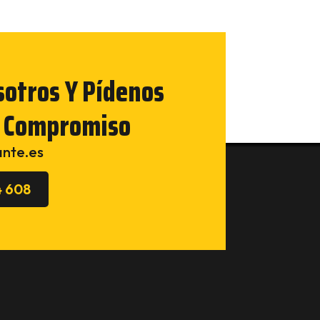
sotros Y Pídenos
n Compromiso
ante.es
4 608