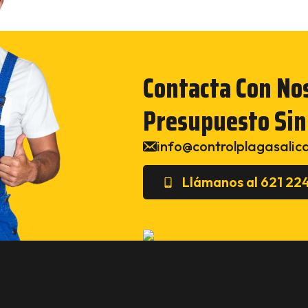
Contacta Con No
Presupuesto Si
info@controlplagasalic
Llámanos al 621 22