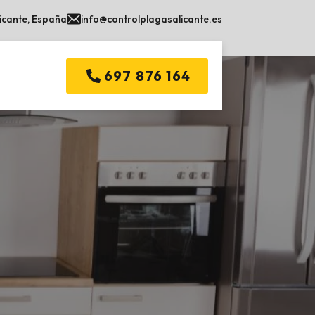
licante, España
info@controlplagasalicante.es
697 876 164