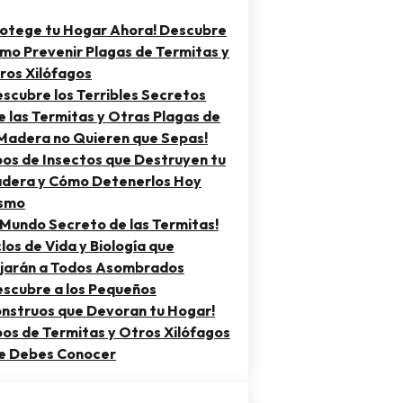
rotege tu Hogar Ahora! Descubre
mo Prevenir Plagas de Termitas y
ros Xilófagos
escubre los Terribles Secretos
e las Termitas y Otras Plagas de
 Madera no Quieren que Sepas!
pos de Insectos que Destruyen tu
dera y Cómo Detenerlos Hoy
smo
l Mundo Secreto de las Termitas!
clos de Vida y Biología que
jarán a Todos Asombrados
escubre a los Pequeños
nstruos que Devoran tu Hogar!
pos de Termitas y Otros Xilófagos
e Debes Conocer