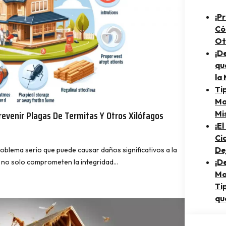
¡P
Có
Ot
¡D
qu
la
Ti
Ma
evenir Plagas De Termitas Y Otros Xilófagos
Mi
¡E
Ci
De
roblema serio que puede causar daños significativos a la
¡D
s no solo comprometen la integridad…
Mo
Ti
qu