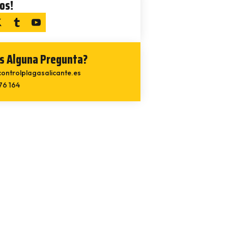
os!
s Alguna Pregunta?
ontrolplagasalicante.es
76 164